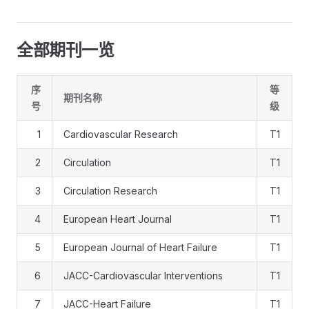
全部期刊一览
序
等
期刊名称
号
级
1
Cardiovascular Research
T1
2
Circulation
T1
3
Circulation Research
T1
4
European Heart Journal
T1
5
European Journal of Heart Failure
T1
6
JACC-Cardiovascular Interventions
T1
7
JACC-Heart Failure
T1