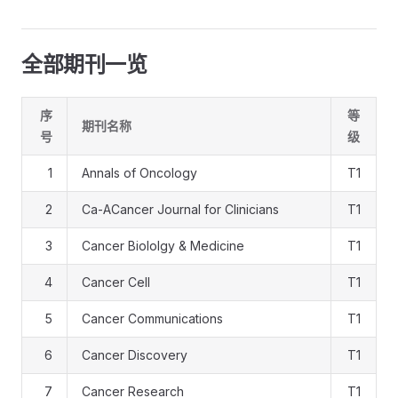
全部期刊一览
序
等
期刊名称
号
级
1
Annals of Oncology
T1
2
Ca-ACancer Journal for Clinicians
T1
3
Cancer Biololgy & Medicine
T1
4
Cancer Cell
T1
5
Cancer Communications
T1
6
Cancer Discovery
T1
7
Cancer Research
T1