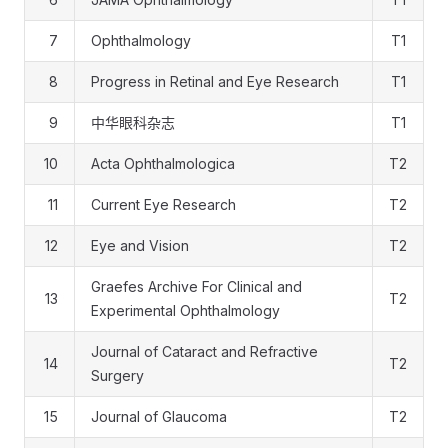
7
Ophthalmology
T1
8
Progress in Retinal and Eye Research
T1
9
中华眼科杂志
T1
10
Acta Ophthalmologica
T2
11
Current Eye Research
T2
12
Eye and Vision
T2
Graefes Archive For Clinical and
13
T2
Experimental Ophthalmology
Journal of Cataract and Refractive
14
T2
Surgery
15
Journal of Glaucoma
T2