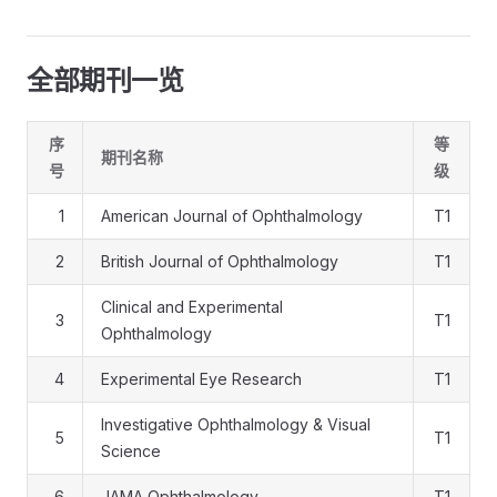
全部期刊一览
序
等
期刊名称
号
级
1
American Journal of Ophthalmology
T1
2
British Journal of Ophthalmology
T1
Clinical and Experimental
3
T1
Ophthalmology
4
Experimental Eye Research
T1
Investigative Ophthalmology & Visual
5
T1
Science
6
JAMA Ophthalmology
T1