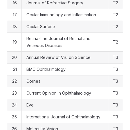
16
Journal of Refractive Surgery
T2
17
Ocular Immunology and Inflammation
T2
18
Ocular Surface
T2
Retina-The Journal of Retinal and
19
T2
Vetreous Diseases
20
Annual Review of Visi on Science
T3
21
BMC Ophthalmology
T3
22
Cornea
T3
23
Current Opinion in Ophthalmology
T3
24
Eye
T3
25
International Journal of Ophthalmology
T3
26
Molecular Vision
T3