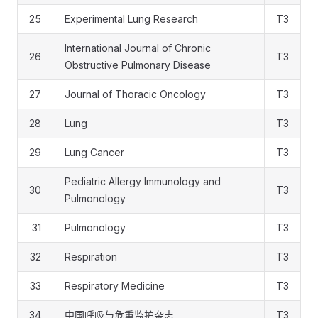
25
Experimental Lung Research
T3
International Journal of Chronic
26
T3
Obstructive Pulmonary Disease
27
Journal of Thoracic Oncology
T3
28
Lung
T3
29
Lung Cancer
T3
Pediatric Allergy Immunology and
30
T3
Pulmonology
31
Pulmonology
T3
32
Respiration
T3
33
Respiratory Medicine
T3
34
中国呼吸与危重监护杂志
T3