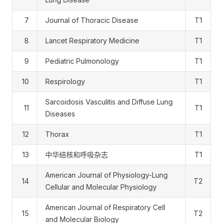
7
Journal of Thoracic Disease
T1
8
Lancet Respiratory Medicine
T1
9
Pediatric Pulmonology
T1
10
Respirology
T1
Sarcoidosis Vasculitis and Diffuse Lung
11
T1
Diseases
12
Thorax
T1
13
中华结核和呼吸杂志
T1
American Journal of Physiology-Lung
14
T2
Cellular and Molecular Physiology
American Journal of Respiratory Cell
15
T2
and Molecular Biology