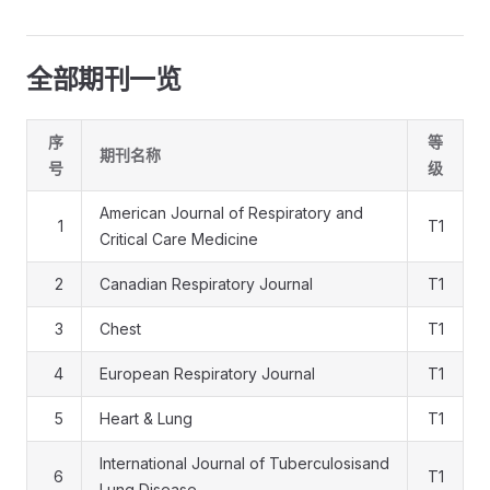
全部期刊一览
序
等
期刊名称
号
级
American Journal of Respiratory and
1
T1
Critical Care Medicine
2
Canadian Respiratory Journal
T1
3
Chest
T1
4
European Respiratory Journal
T1
5
Heart & Lung
T1
International Journal of Tuberculosisand
6
T1
Lung Disease